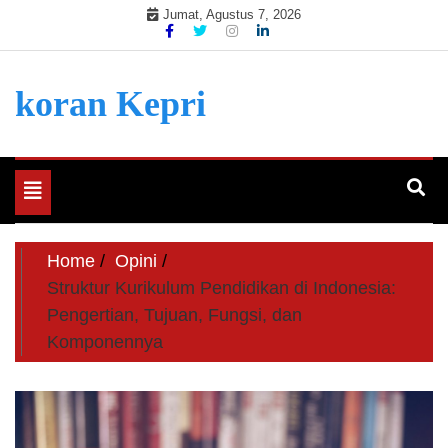
Skip
Jumat, Agustus 7, 2026
to
content
koran Kepri
Toggle
navigation
Home
Opini
Struktur Kurikulum Pendidikan di Indonesia:
Pengertian, Tujuan, Fungsi, dan
Komponennya