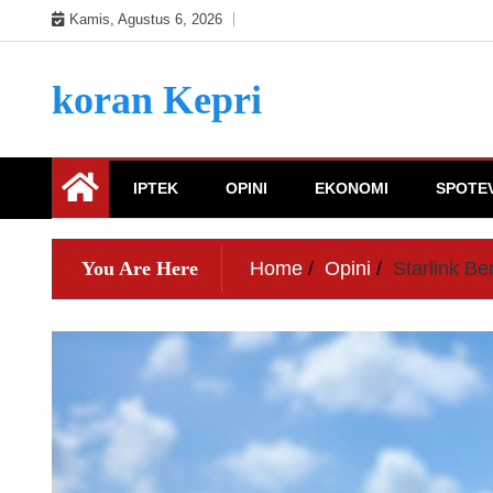
Skip
Kamis, Agustus 6, 2026
to
content
koran Kepri
IPTEK
OPINI
EKONOMI
SPOTE
You Are Here
Home
Opini
Starlink Be