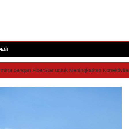
VENT
rmitra dengan FiberStar untuk Meningkatkan Konektivitas