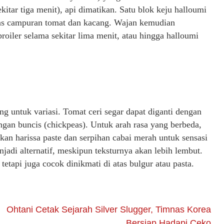
itar tiga menit), api dimatikan. Satu blok keju halloumi
 atas campuran tomat dan kacang. Wajan kemudian
oiler selama sekitar lima menit, atau hingga halloumi
ng untuk variasi. Tomat ceri segar dapat diganti dengan
engan buncis (chickpeas). Untuk arah rasa yang berbeda,
kan harissa paste dan serpihan cabai merah untuk sensasi
njadi alternatif, meskipun teksturnya akan lebih lembut.
 tetapi juga cocok dinikmati di atas bulgur atau pasta.
Ohtani Cetak Sejarah Silver Slugger, Timnas Korea
Bersiap Hadapi Ceko