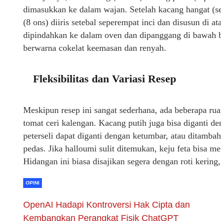
dimasukkan ke dalam wajan. Setelah kacang hangat (sek
(8 ons) diiris setebal seperempat inci dan disusun di
dipindahkan ke dalam oven dan dipanggang di bawah br
berwarna cokelat keemasan dan renyah.
Fleksibilitas dan Variasi Resep
Meskipun resep ini sangat sederhana, ada beberapa rua
tomat ceri kalengan. Kacang putih juga bisa diganti d
peterseli dapat diganti dengan ketumbar, atau ditambah
pedas. Jika halloumi sulit ditemukan, keju feta bisa me
Hidangan ini biasa disajikan segera dengan roti kering,
OPINI
OpenAI Hadapi Kontroversi Hak Cipta dan
Kembangkan Perangkat Fisik ChatGPT