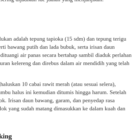
ukan adalah tepung tapioka (15 sdm) dan tepung terigu
i bawang putih dan lada bubuk, serta irisan daun
tuangi air panas secara bertahap sambil diaduk perlahan
kuran kelereng dan direbus dalam air mendidih yang telah
aluskan 10 cabai rawit merah (atau sesuai selera),
umbu halus ini kemudian ditumis hingga harum. Setelah
lok. Irisan daun bawang, garam, dan penyedap rasa
ilok yang sudah matang dimasukkan ke dalam kuah dan
king