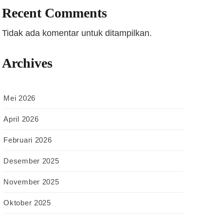
Recent Comments
Tidak ada komentar untuk ditampilkan.
Archives
Mei 2026
April 2026
Februari 2026
Desember 2025
November 2025
Oktober 2025