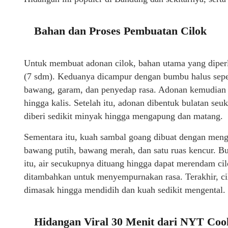
Bahan dan Proses Pembuatan Cilok
Untuk membuat adonan cilok, bahan utama yang diperl
(7 sdm). Keduanya dicampur dengan bumbu halus sepert
bawang, garam, dan penyedap rasa. Adonan kemudian di
hingga kalis. Setelah itu, adonan dibentuk bulatan seu
diberi sedikit minyak hingga mengapung dan matang.
Sementara itu, kuah sambal goang dibuat dengan mengh
bawang putih, bawang merah, dan satu ruas kencur. B
itu, air secukupnya dituang hingga dapat merendam ci
ditambahkan untuk menyempurnakan rasa. Terakhir, c
dimasak hingga mendidih dan kuah sedikit mengental.
Hidangan Viral 30 Menit dari NYT Coo