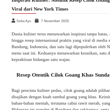
Viral dari New York Times
7 November 2025
Siska Ayu
Dunia kuliner terus menawarkan inspirasi tanpa batas, 
hingga resep internasional praktis yang viral di media
Bandung, Indonesia, dan satu lagi dipopulerkan ole
menu saat ini. Keduanya menawarkan keunikan, satu de
kepraktisan hidangan satu wajan.
Resep Otentik Cilok Goang Khas Sunda
Bagi pencinta kuliner pedas, cilok goang adalah piliha
disajikan dengan kuah sambal goang yang khas. Keis
bahan-bahan mentah, terutama cabai rawit merah, yan
Hidangan ini populer di Bandung dan sekitarnya, serta 