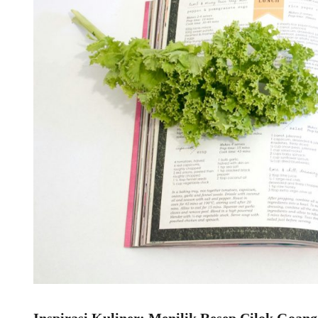
Inspirasi Kuliner: Menilik Resep Cilok Goa